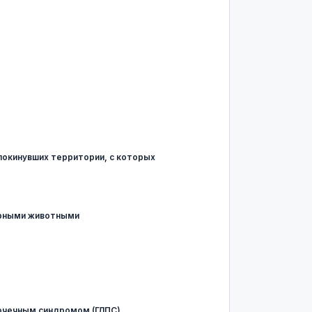
окинувших территории, с которых
орными животными
очечным синдромом (ГЛПС)