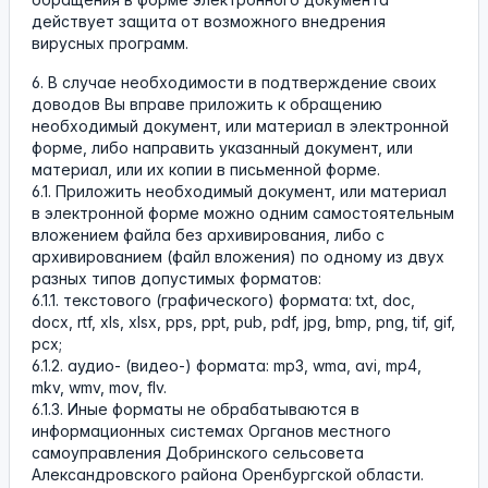
действует защита от возможного внедрения
вирусных программ.
6. В случае необходимости в подтверждение своих
доводов Вы вправе приложить к обращению
необходимый документ, или материал в электронной
форме, либо направить указанный документ, или
материал, или их копии в письменной форме.
6.1. Приложить необходимый документ, или материал
в электронной форме можно одним самостоятельным
вложением файла без архивирования, либо с
архивированием (файл вложения) по одному из двух
разных типов допустимых форматов:
6.1.1. текстового (графического) формата: txt, doc,
docx, rtf, xls, xlsx, pps, ppt, pub, pdf, jpg, bmp, png, tif, gif,
pcx;
6.1.2. аудио- (видео-) формата: mp3, wma, avi, mp4,
mkv, wmv, mov, flv.
6.1.3. Иные форматы не обрабатываются в
информационных системах Органов местного
самоуправления Добринского сельсовета
Александровского района Оренбургской области.